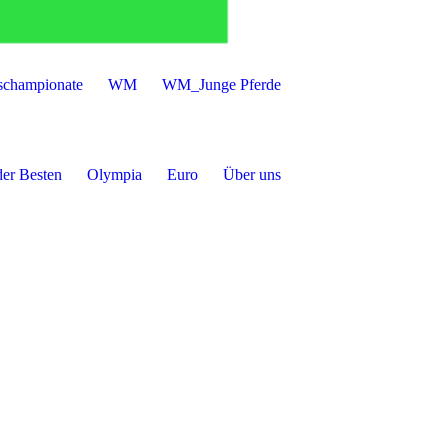
schampionate
WM
WM_Junge Pferde
der Besten
Olympia
Euro
Über uns