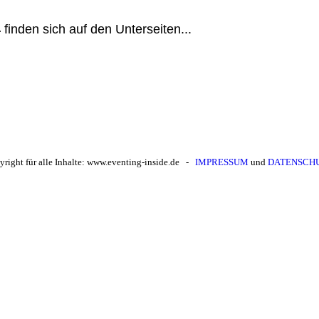
4
finden sich auf den Unterseiten...
yright für alle Inhalte: www.eventing-inside.de -
IMPRESSUM
und
DATENSCH