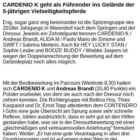
CARDENIO K geht als Führender ins Gelände der
5-jährigen Vielseitigkeitspferde
Eng, sogar ganz eng beieinander ist die Spitzengruppe des
2018er Jahrgangs in Warendorf nach dem Springen und der
Dressur. Jeweils ein Zehntelpunkt trennen CARDENIO K /
Andreas Brandt, ALIDA M / Paolo Mario de Simone und
SWIFT / Sabrina Mertens. Auch für HEY LUCKY STAN /
Sophie Leube und BOOZE BUDDY / Wiebke Jaspers ist
wegen der Doppelanrechnung der Bewertung auf dem
Geländeplatz noch alles möglich.
Mit der Bestbewertung im Parcours (Wertnote 8,30) hatten
sich
CARDENIO K
und
Andreas Brandt
(20,40 Punkte) ein
Polster erarbeitet, von dem sie auch nach der Dressur noch
zehren konnten. Die Richtergruppe mit Bettina Hoy, Thies
Kaspareit und Dr. Ernst Topp attestierten dem CONTENDRO
I-Sohn eine gute Übersicht am Sprung sowie sehr schnelle
Reflexe, lobten ausdrücklich, dass er sehr gut an den Hilfen
gestanden habe, was sie in der Dressurbewertung mit einer
„gleichmäßigen und vertrauensvollen Anlehnung“ formuliert
haben. Weiter: „Er hat eine gute Veranlagung in allen drei
Grundgangarten und ist auf einem guten Weg in der