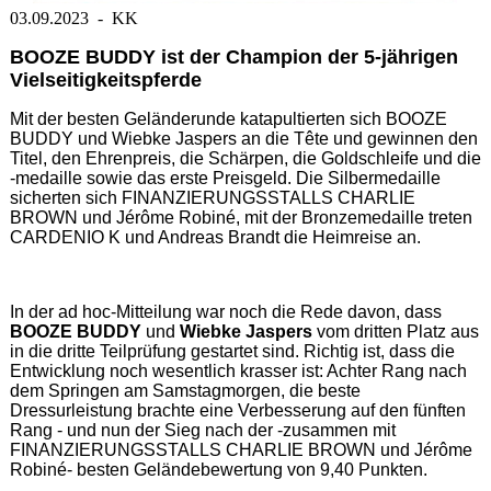
03.09.2023 - KK
BOOZE BUDDY ist der Champion der 5-jährigen
Vielseitigkeitspferde
Mit der besten Geländerunde katapultierten sich BOOZE
BUDDY und Wiebke Jaspers an die Tête und gewinnen den
Titel, den Ehrenpreis, die Schärpen, die Goldschleife und die
-medaille sowie das erste Preisgeld. Die Silbermedaille
sicherten sich FINANZIERUNGSSTALLS CHARLIE
BROWN und Jérôme Robiné, mit der Bronzemedaille treten
CARDENIO K und Andreas Brandt die Heimreise an.
In der ad hoc-Mitteilung war noch die Rede davon, dass
BOOZE BUDDY
und
Wiebke Jaspers
vom dritten Platz aus
in die dritte Teilprüfung gestartet sind. Richtig ist, dass die
Entwicklung noch wesentlich krasser ist: Achter Rang nach
dem Springen am Samstagmorgen, die beste
Dressurleistung brachte eine Verbesserung auf den fünften
Rang - und nun der Sieg nach der -zusammen mit
FINANZIERUNGSSTALLS CHARLIE BROWN und Jérôme
Robiné- besten Geländebewertung von 9,40 Punkten.