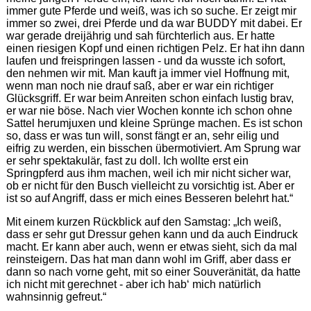
immer gute Pferde und weiß, was ich so suche. Er zeigt mir
immer so zwei, drei Pferde und da war BUDDY mit dabei. Er
war gerade dreijährig und sah fürchterlich aus. Er hatte
einen riesigen Kopf und einen richtigen Pelz. Er hat ihn dann
laufen und freispringen lassen - und da wusste ich sofort,
den nehmen wir mit. Man kauft ja immer viel Hoffnung mit,
wenn man noch nie drauf saß, aber er war ein richtiger
Glücksgriff. Er war beim Anreiten schon einfach lustig brav,
er war nie böse. Nach vier Wochen konnte ich schon ohne
Sattel herumjuxen und kleine Sprünge machen. Es ist schon
so, dass er was tun will, sonst fängt er an, sehr eilig und
eifrig zu werden, ein bisschen übermotiviert. Am Sprung war
er sehr spektakulär, fast zu doll. Ich wollte erst ein
Springpferd aus ihm machen, weil ich mir nicht sicher war,
ob er nicht für den Busch vielleicht zu vorsichtig ist. Aber er
ist so auf Angriff, dass er mich eines Besseren belehrt hat.“
Mit einem kurzen Rückblick auf den Samstag: „Ich weiß,
dass er sehr gut Dressur gehen kann und da auch Eindruck
macht. Er kann aber auch, wenn er etwas sieht, sich da mal
reinsteigern. Das hat man dann wohl im Griff, aber dass er
dann so nach vorne geht, mit so einer Souveränität, da hatte
ich nicht mit gerechnet - aber ich hab‘ mich natürlich
wahnsinnig gefreut.“