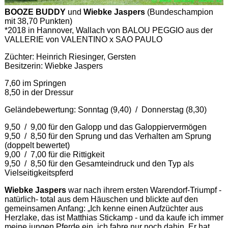
BOOZE BUDDY
und
Wiebke Jaspers
(Bundeschampion
mit 38,70 Punkten)
*2018 in Hannover, Wallach von BALOU PEGGIO aus der
VALLERIE von VALENTINO x SAO PAULO
Züchter: Heinrich Riesinger, Gersten
Besitzerin: Wiebke Jaspers
7,60 im Springen
8,50 in der Dressur
Geländebewertung: Sonntag (9,40) / Donnerstag (8,30)
9,50 / 9,00 für den Galopp und das Galoppiervermögen
9,50 / 8,50 für den Sprung und das Verhalten am Sprung
(doppelt bewertet)
9,00 / 7,00 für die Rittigkeit
9,50 / 8,50 für den Gesamteindruck und den Typ als
Vielseitigkeitspferd
Wiebke Jaspers
war nach ihrem ersten Warendorf-Triumpf -
natürlich- total aus dem Häuschen und blickte auf den
gemeinsamen Anfang: „Ich kenne einen Aufzüchter aus
Herzlake, das ist Matthias Stickamp - und da kaufe ich immer
meine jungen Pferde ein, ich fahre nur noch dahin. Er hat