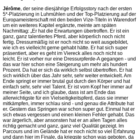
Jérôme
, der seine diesjährige Erfolgsstory nach der ersten
5*-Platzierung in Luhmühlen und der Top-Platzierung auf der
Europameisterschaft mit den beiden Vize-Titeln in Warendorf
um ein weiteres Kapitel ergänzte, meinte am späten
Nachmittag: „Er hat die Erwartungen übertroffen. Er ist ein
ganz, ganz talentiertes Pferd, aber körperlich noch nicht
fertig. Dressurmäßig ist er noch nicht so weit ausgebildet,
wie ich es vielleicht gerne gehabt hätte. Er hat sich super
präsentiert, aber es geht im Viereck alles noch nicht so
leicht. Er ist vorher nur eine Dressurpferde-A gegangen - und
das war hier schon eine Steigerung um mehr als hundert
Prozent. Da hat er sich da wirklich selbst übertroffen. Er hat
sich wirklich über das Jahr sehr, sehr weiter entwickelt. Am
Ende springt er immer brutal gut durch den Körper und hat
einfach sehr, sehr viel Talent. Er ist vom Kopf her immer auf
meiner Seite, und ich glaube, dass ist am Ende das
allerwichtigste für ein Vielseitigkeitspferd, dass sie immer
mitkämpfen, immer schlau sind - und genau die Attribute hat
er. Gestern das Springen war schon super gut. Einmal hat er
sich etwas vergessen und einen kleinen Fehler gehabt. Das
war ärgerlich, aber ansonsten hat er an allen Tagen alles
richtig gemacht und ganz, ganz viel Qualität gezeigt. Im
Parcours und im Gelände hat er noch nicht so viel Erfahrung
und dann hier im Finale, da kriegste schon was geboten, da