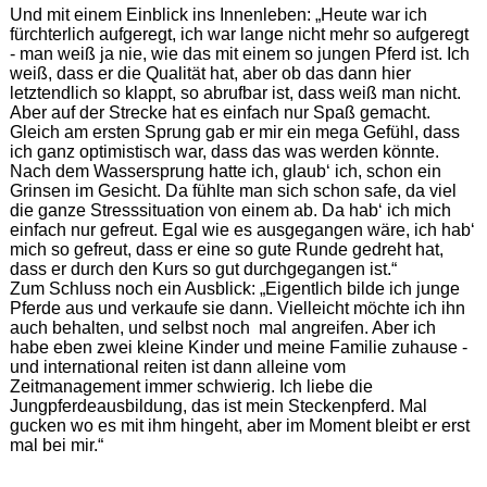
Und mit einem Einblick ins Innenleben: „Heute war ich
fürchterlich aufgeregt, ich war lange nicht mehr so aufgeregt
- man weiß ja nie, wie das mit einem so jungen Pferd ist. Ich
weiß, dass er die Qualität hat, aber ob das dann hier
letztendlich so klappt, so abrufbar ist, dass weiß man nicht.
Aber auf der Strecke hat es einfach nur Spaß gemacht.
Gleich am ersten Sprung gab er mir ein mega Gefühl, dass
ich ganz optimistisch war, dass das was werden könnte.
Nach dem Wassersprung hatte ich, glaub‘ ich, schon ein
Grinsen im Gesicht. Da fühlte man sich schon safe, da viel
die ganze Stresssituation von einem ab. Da hab‘ ich mich
einfach nur gefreut. Egal wie es ausgegangen wäre, ich hab‘
mich so gefreut, dass er eine so gute Runde gedreht hat,
dass er durch den Kurs so gut durchgegangen ist.“
Zum Schluss noch ein Ausblick: „Eigentlich bilde ich junge
Pferde aus und verkaufe sie dann. Vielleicht möchte ich ihn
auch behalten, und selbst noch mal angreifen. Aber ich
habe eben zwei kleine Kinder und meine Familie zuhause -
und international reiten ist dann alleine vom
Zeitmanagement immer schwierig. Ich liebe die
Jungpferdeausbildung, das ist mein Steckenpferd. Mal
gucken wo es mit ihm hingeht, aber im Moment bleibt er erst
mal bei mir.“